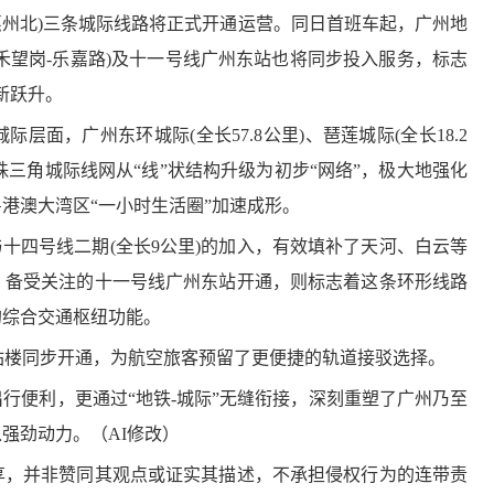
惠州北)三条城际线路将正式开通运营。同日首班车起，广州地
嘉禾望岗-乐嘉路)及十一号线广州东站也将同步投入服务，标志
新跃升。
，广州东环城际(全长57.8公里)、琶莲城际(全长18.2
将珠三角城际线网从“线”状结构升级为初步“网络”，极大地强化
港澳大湾区“一小时生活圈”加速成形。
十四号线二期(全长9公里)的加入，有效填补了天河、白云等
。备受关注的十一号线广州东站开通，则标志着这条环形线路
的综合交通枢纽功能。
楼同步开通，为航空旅客预留了更便捷的轨道接驳选择。
便利，更通过“地铁-城际”无缝衔接，深刻重塑了广州乃至
强劲动力。（AI修改）
，并非赞同其观点或证实其描述，不承担侵权行为的连带责