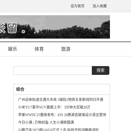
设为首页
加入收藏
娱乐
体育
旅游
综合
广州迎来轨道交通大丰收 3城际2地铁五条新线同日开通
小米YU7豪华SUV震撼上市：3分钟大定破20万
苹果WWDC25重磅发布：iOS 26携液态玻璃设计语言登场
今日小满 | 万物初盈 人生小满即圆满
小鹏汽车2025款G6/G9正式上市 科技平权战略再进阶