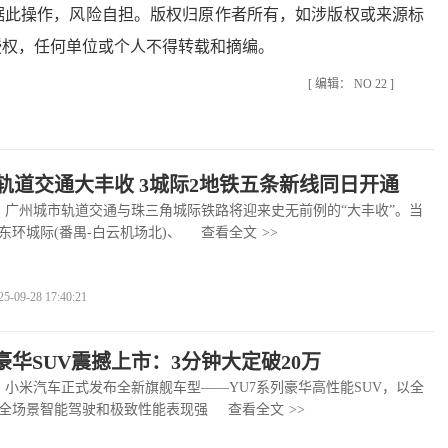
据此操作，风险自担。版权归原作者所有，如涉版权或来源标
授权，任何单位或个人不得转载和摘编。
[ 编辑： NO 22 ]
轨道交通大丰收 3城际2地铁五条新线同日开通
广州城市轨道交通与珠三角城际铁路将迎来史无前例的“大丰收”。当
东环城际(番禺-白云机场北)、
查看全文
>>
9-28 17:40:21
豪华SUV震撼上市：3分钟大定破20万
小米汽车正式发布全新旗舰车型——YU7系列豪华高性能SUV，以全
全场景智能驾驶和极致性能表现强
查看全文
>>