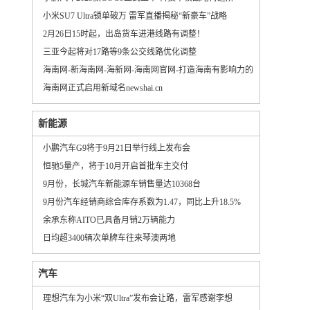
小米SU7 Ultra锁单破万 雷军直播揭秘“新豪车”战略
2月26日15时起，出岛货车进港线路有调整！
三亚今起将对17路等9条公交线路优化调整
海南网-新海南网-海新网-海南网官网-打造海南有影响力的主流都市门户
海南网正式启用新域名newshai.cn
新能源
小鹏汽车G9将于9月21日举行线上发布会
恒驰5量产，将于10月开启首批车主交付
9月份，长城汽车新能源车销售量达10368台
9月份汽车经销商综合库存系数为1.47，同比上升18.5%
余承东称AITO已具备月销2万辆能力
日均超3400辆次单牌车往来琴澳两地
汽车
理想汽车为小米“双Ultra”发布会让路，雷军感谢李想