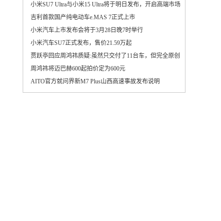
小米SU7 Ultra与小米15 Ultra将于明日发布，开启高端市场新篇章
吉利首款国产纯电动车e.MAS 7正式上市
小米汽车上市发布会将于3月28日晚7时举行
小米汽车SU7正式发布，售价21.59万起
贾跃亭回应周鸿祎质疑:虽然只交付了11台车，但完全原创
周鸿祎将迈巴赫600起拍价定为600元
AITO官方就问界新M7 Plus山西高速事故发布说明