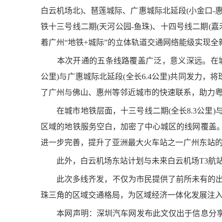
白云机场北)、琶莲城际、广惠城际北延段(小金口-
铁十三号线二期(天河公园-鱼珠)、十四号线二期(
着广州“地铁+城际”的立体轨道交通网络能级实现全
本次开通的五条线路覆盖广泛，意义深远。在城际层面
公里)与广惠城际北延段(全长6.4公里)共同发力，
了广州与佛山、惠州等邻近城市的快速联系，助力粤
在城市地铁层面，十三号线二期(全长8.3公里)与
区域的地铁服务空白，加密了中心城区的线网覆盖
进一步完善，提升了亚洲最大火车站之一广州东站
此外，白云机场东站计划与未来白云机场T3航站
此次多线齐发，不仅为市民提供了前所未有的出行
珠三角的区域交通格局，为区域经济一体化发展注入
本网声明：深圳汽车网发布此文仅出于信息分享